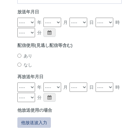
放送年月日
年
月
日
時
分
配信使用(見逃し配信等含む)
あり
なし
再放送年月日
年
月
日
時
分
他放送使用の場合
他放送波入力