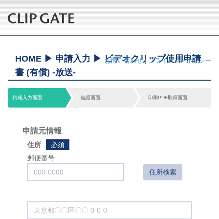
HOME ▶ 申請入力 ▶ ビデオクリップ使用申請
お問い合わせ
|
プライバシーポリシー
書 (有償) -放送-
情報入力画面
確認画面
印刷PDF取得画面
申請元情報
住所
必須
郵便番号
住所検索